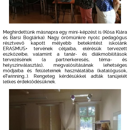
Meghirdettünk másnapra egy mini-képzést is (Kósa Klára
és Barsi Boglárka). Nagy örömünkre nyolc pedagógus
résztvevő kapott mélyebb betekintést iskolánk
ERASMUS+ tervének céljaiba, elérésük tervezett
eszközeibe, valamint a tanár- és diákmobilitások
tervezésének (a partnerkeresés, téma- és
helyszínválasztás), megvalósításának lehetséges
módjaiba és felületeinek használatába (katalógusok,
eTwinning…). Rengeteg kérdésükkel adták tanújelét
lelkes érdeklődésüknek.