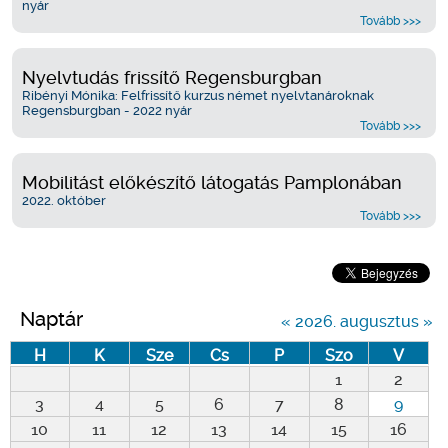
nyár
Tovább >>>
Nyelvtudás frissítő Regensburgban
Ribényi Mónika: Felfrissítő kurzus német nyelvtanároknak
Regensburgban - 2022 nyár
Tovább >>>
Mobilitást előkészítő látogatás Pamplonában
2022. október
Tovább >>>
Naptár
«
2026. augusztus
»
H
K
Sze
Cs
P
Szo
V
1
2
3
4
5
6
7
8
9
10
11
12
13
14
15
16