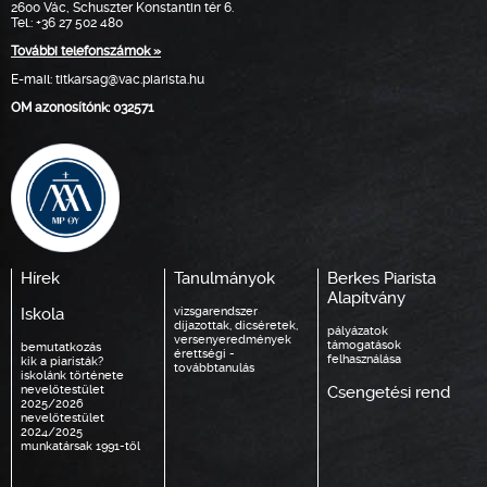
2600 Vác, Schuszter Konstantin tér 6.
Tel.: +36 27 502 480
További telefonszámok »
E-mail:
titkarsag@vac.piarista.hu
OM azonosítónk: 032571
Hírek
Tanulmányok
Berkes Piarista
Alapítvány
Iskola
vizsgarendszer
díjazottak, dicséretek,
pályázatok
versenyeredmények
támogatások
bemutatkozás
érettségi -
felhasználása
kik a piaristák?
továbbtanulás
iskolánk története
nevelőtestület
Csengetési rend
2025/2026
nevelőtestület
2024/2025
munkatársak 1991-től