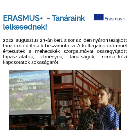
ERASMUS+ - Tanáraink
lelkesednek!
2022. augusztus 23-án került sor az idén nyáron lezajlott
tanári mobilitások beszámolóira. A k
ollégáink örömmel
értesültek a méhecskék szorgalmával összegyűjtött
tapasztalatok, élmények, tanulságok, nemzetközi
kapcsolatok sokaságáról.