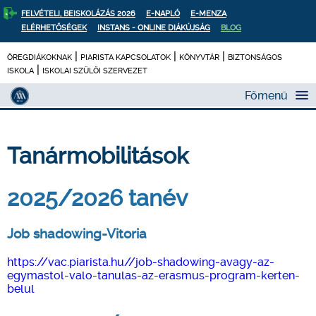
FELVÉTELI, BEISKOLÁZÁS 2026
E-NAPLÓ
E-MENZA
ELÉRHETŐSÉGEK
INSTANS - ONLINE DIÁKÚJSÁG
BLOG
|
|
|
ÖREGDIÁKOKNAK
PIARISTA KAPCSOLATOK
KÖNYVTÁR
BIZTONSÁGOS
|
ISKOLA
ISKOLAI SZÜLŐI SZERVEZET
Főmenü
Tanármobilitások
2025/2026 tanév
Job shadowing-Vitoria
https://vac.piarista.hu//job-shadowing-avagy-az-
egymastol-valo-tanulas-az-erasmus-program-kerten-
belul