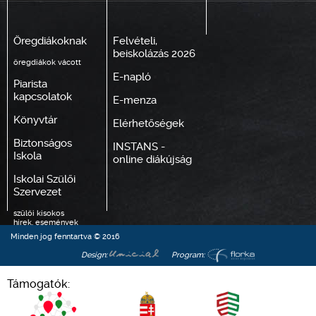
Öregdiákoknak
Felvételi,
beiskolázás 2026
öregdiákok vácott
E-napló
Piarista
kapcsolatok
E-menza
Könyvtár
Elérhetőségek
Biztonságos
INSTANS -
Iskola
online diákújság
Iskolai Szülői
Szervezet
szülői kisokos
hírek, események
dokumentumok
Minden jog fenntartva © 2016
Design:
Program:
Támogatók: