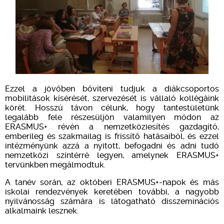
Ezzel a jövőben bővíteni tudjuk a diákcsoportos
mobilitások kísérését, szervezését is vállaló kollégáink
körét. Hosszú távon célunk, hogy tantestületünk
legalább fele részesüljön valamilyen módon az
ERASMUS+ révén a nemzetköziesítés gazdagító,
emberileg és szakmailag is frissítő hatásaiból, és ezzel
intézményünk azzá a nyitott, befogadni és adni tudó
nemzetközi színtérré legyen, amelynek ERASMUS+
tervünkben megálmodtuk.
A tanév során, az októberi ERASMUS+-napok és más
iskolai rendezvények keretében további, a nagyobb
nyilvánosság számára is látogatható disszeminációs
alkalmaink lesznek.